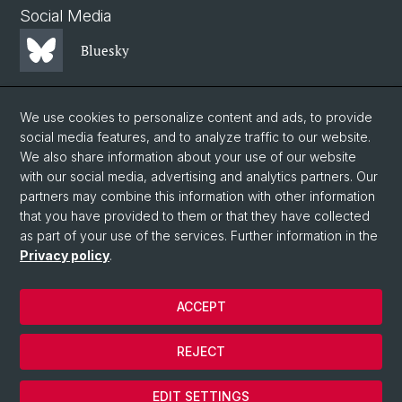
Social Media
Bluesky
Mastodon
We use cookies to personalize content and ads, to provide
social media features, and to analyze traffic to our website.
We also share information about your use of our website
LinkedIn
with our social media, advertising and analytics partners. Our
partners may combine this information with other information
that you have provided to them or that they have collected
Instagram
as part of your use of the services. Further information in the
Privacy policy
.
© University of Basel
ACCEPT
Privacy Policy
Faculty of Science
REJECT
Legal notice
Cookies
EDIT SETTINGS