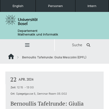
English
Personen
Intern
Departement
Mathematik und Informatik
Suche
Bernoullis Tafelrunde: Giulia Mescolini (EPFL)
22
APR. 2024
Zeit:
12:15 - 13:00
Ort:
Spiegelgasse 5, Seminar Room 05.002
Bernoullis Tafelrunde: Giulia