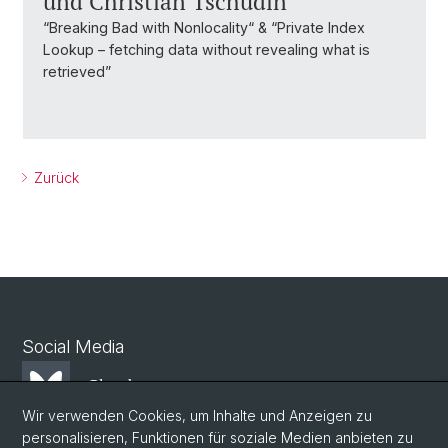
und Christian Tschudin
“Breaking Bad with Nonlocality“ & “Private Index
Lookup – fetching data without revealing what is
retrieved”
Zurück
Social Media
Bluesky
Wir verwenden Cookies, um Inhalte und Anzeigen zu
personalisieren, Funktionen für soziale Medien anbieten zu