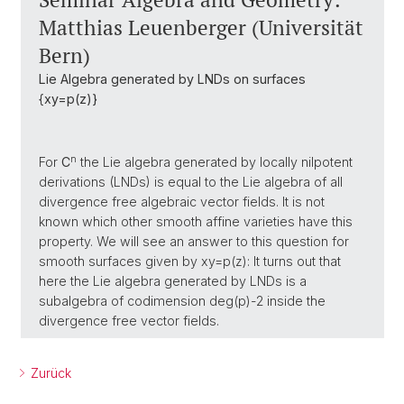
Matthias Leuenberger (Universität
Bern)
Lie Algebra generated by LNDs on surfaces
{xy=p(z)}
n
For
C
the Lie algebra generated by locally nilpotent
derivations (LNDs) is equal to the Lie algebra of all
divergence free algebraic vector fields. It is not
known which other smooth affine varieties have this
property. We will see an answer to this question for
smooth surfaces given by xy=p(z): It turns out that
here the Lie algebra generated by LNDs is a
subalgebra of codimension deg(p)-2 inside the
divergence free vector fields.
Zurück