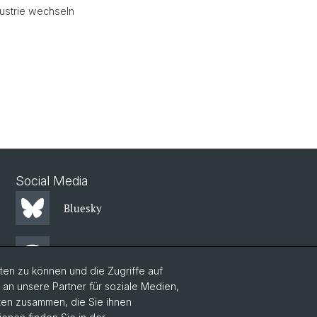
dustrie wechseln
Social Media
Bluesky
Mastodon
en zu können und die Zugriffe auf
n unsere Partner für soziale Medien,
LinkedIn
aten zusammen, die Sie ihnen