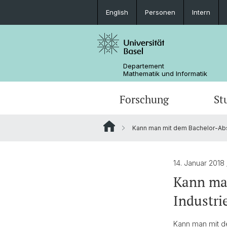
English
Personen
Intern
Departement
Mathematik und Informatik
Forschung
St
Kann man mit dem Bachelor-Absc
Mathematik
Mathematik
Personen
Data Science
Ehemalige
14. Januar 2018
Kann man
Industri
Kann man mit de