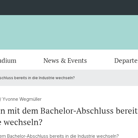
udium
News & Events
Depart
hluss bereits in die Industrie wechseln?
Informatik
Computer Science (Informatik)
Leitung und Organisation
Scienti
Actuar
Emeriti
Bibliothek
/ Yvonne Wegmüller
 mit dem Bachelor-Abschluss bereits
e wechseln?
m Bachelor-Abschluss bereits in die Industrie wechseln?