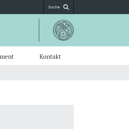
Suche
ement
Kontakt
fic Advisory Board
ial Science