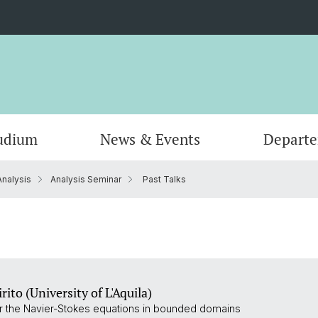
udium
News & Events
Depart
Analysis
Analysis Seminar
Past Talks
Informatik
Computer Science (Informatik)
Leitung und Organisation
Scienti
Actuar
Emeriti
Bibliothek
ito (University of L'Aquila)
or the Navier-Stokes equations in bounded domains