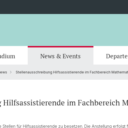
udium
News & Events
Depart
News
Stellenausschreibung Hilfsassistierende im Fachbereich Mathemat
Informatik
Computer Science (Informatik)
Leitung und Organisation
Scienti
Actuar
Emeriti
Bibliothek
 Hilfsassistierende im Fachbereich 
tellen für Hilfsassistierende zu besetzen. Die Anstellung erfolgt 