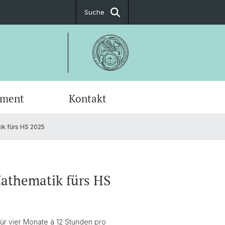
Suche
ement
Kontakt
ik fürs HS 2025
fic Advisory Board
ial Science
Mathematik fürs HS
für vier Monate à 12 Stunden pro