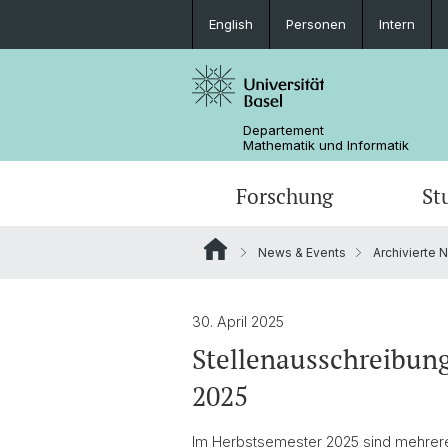
English
Personen
Intern
Departement
Mathematik und Informatik
Forschung
St
News & Events
Archivierte 
Mathematik
Mathematik
Personen
Data Science
Ehemalige
30. April 2025
Stellenausschreibung
2025
Im Herbstsemester 2025 sind mehrere S