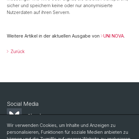
sicher und speichern keine oder nur anonymisierte
Nutzerdaten auf ihren Servern.
Weitere Artikel in der aktuellen Ausgabe von
UNI NOVA
.
Zurück
Social Media
Bluesky
Wir verwenden Cookies, um Inhalte und Anzeigen zu
personalisieren, Funktionen für soziale Medien anbieten zu
Mastodon
können und die Zugriffe auf unserer Website zu analysieren.