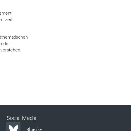
tement
urzeit
 mathematischen
n der
 verstehen.
Social Media
Bluesky