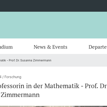
udium
News & Events
Depart
atik - Prof. Dr. Susanna Zimmermann
Informatik
Computer Science (Informatik)
Leitung und Organisation
Scienti
Actuar
Emeriti
Bibliothek
24
/ Forschung
fessorin in der Mathematik - Prof. Dr
 Zimmermann