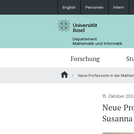
English
Personen
Intern
Departement
Mathematik und Informatik
Forschung
St
Neue Professorin in der Mathem
Mathematik
Mathematik
Personen
Data Science
Ehemalige
15. Oktober 20
Neue Pro
Susanna