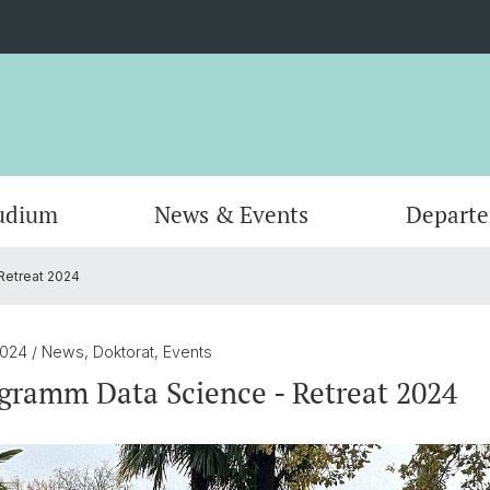
udium
News & Events
Depart
Retreat 2024
Informatik
Computer Science (Informatik)
Leitung und Organisation
Scienti
Actuar
Emeriti
Bibliothek
2024
/ News, Doktorat, Events
ramm Data Science - Retreat 2024