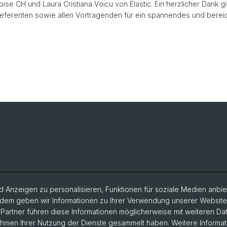
ise CH und Laura Cristiana Voicu von Elastic. Ein herzlicher Dank g
eferenten sowie allen Vortragenden für ein spannendes und bere
 Anzeigen zu personalisieren, Funktionen für soziale Medien anbiet
dem geben wir Informationen zu Ihrer Verwendung unserer Website a
artner führen diese Informationen möglicherweise mit weiteren D
Rahmen Ihrer Nutzung der Dienste gesammelt haben. Weitere Informat