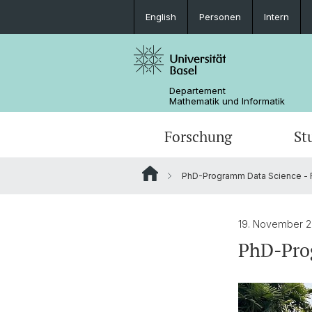
English
Personen
Intern
Departement
Mathematik und Informatik
Forschung
St
PhD-Programm Data Science - 
Mathematik
Mathematik
Personen
Data Science
Ehemalige
19. November 
PhD-Prog