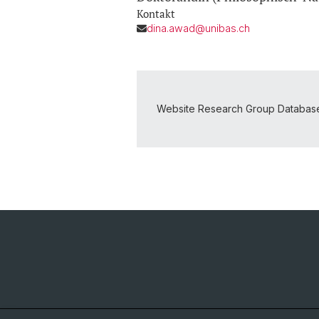
Kontakt
dina.awad@unibas.ch
Website Research Group Database