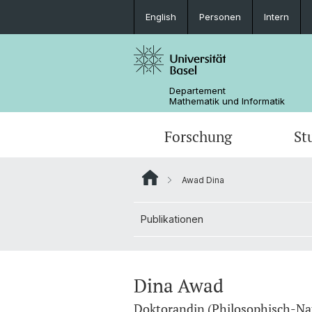
English
Personen
Intern
Departement
Mathematik und Informatik
Forschung
St
Awad Dina
Mathematik
Mathematik
Personen
Publikationen
Data Science
Ehemalige
Dina Awad
Doktorandin (Philosophisch-Nat