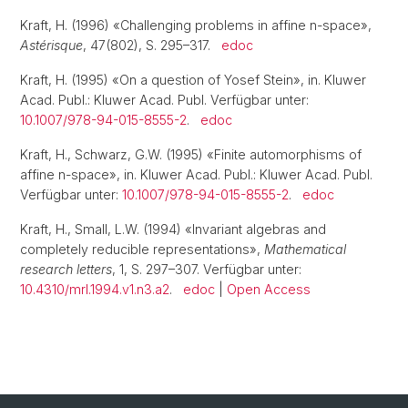
Kraft, H. (1996) «Challenging problems in affine n-space»,
Astérisque
, 47(802), S. 295–317.
edoc
Kraft, H. (1995) «On a question of Yosef Stein», in. Kluwer
Acad. Publ.: Kluwer Acad. Publ. Verfügbar unter:
10.1007/978-94-015-8555-2
.
edoc
Kraft, H., Schwarz, G.W. (1995) «Finite automorphisms of
affine n-space», in. Kluwer Acad. Publ.: Kluwer Acad. Publ.
Verfügbar unter:
10.1007/978-94-015-8555-2
.
edoc
Kraft, H., Small, L.W. (1994) «Invariant algebras and
completely reducible representations»,
Mathematical
research letters
, 1, S. 297–307. Verfügbar unter:
10.4310/mrl.1994.v1.n3.a2
.
edoc
|
Open Access