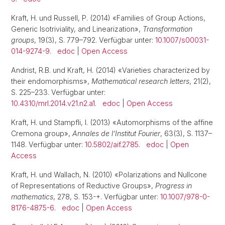
Kraft, H. und Russell, P. (2014) «Families of Group Actions,
Generic Isotriviality, and Linearization»,
Transformation
groups
, 19(3), S. 779–792. Verfügbar unter:
10.1007/s00031-
014-9274-9
.
edoc
|
Open Access
Andrist, R.B. und Kraft, H. (2014) «Varieties characterized by
their endomorphisms»,
Mathematical research letters
, 21(2),
S. 225–233. Verfügbar unter:
10.4310/mrl.2014.v21.n2.a1
.
edoc
|
Open Access
Kraft, H. und Stampfli, I. (2013) «Automorphisms of the affine
Cremona group»,
Annales de l’Institut Fourier
, 63(3), S. 1137–
1148. Verfügbar unter:
10.5802/aif.2785
.
edoc
|
Open
Access
Kraft, H. und Wallach, N. (2010) «Polarizations and Nullcone
of Representations of Reductive Groups»,
Progress in
mathematics
, 278, S. 153-+. Verfügbar unter:
10.1007/978-0-
8176-4875-6
.
edoc
|
Open Access