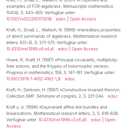
examples of FCR-algebras»,
Manuscripta mathematica
,
104(4), S. 443–450. Verfügbar unter:
10.1007/s002290170018
.
edoc
|
Open Access
Kraft, H., Small, L., Wallach, N. (1999) «Hereditary properties
of direct summands of algebras»,
Mathematical research
letters
, 6(3-4), S. 371–375. Verfügbar unter:
10.4310/mrl.1999.v6.n4.a1
.
edoc
|
Open Access
Howe, R., Kraft, H. (1997) «Principal covariants, multiplicity-
free actions, and the K-types of holomorphic series»,
Progress in mathematics
, 158, S. 147–161. Verfügbar unter:
10.1007/978-1-4612-4162-1_8
.
edoc
Kraft, H., Derksen, H. (1997) «Constructive invariant theory»,
Collection SMF. Séminaire et congrès
, 2, S. 221–244.
edoc
Kraft
u. a.
(1996) «Equivariant affine line bundles and
linearization»,
Mathematical research letters
, 3, S. 619–628.
Verfügbar unter:
10.4310/mrl.1996.v3.n5.a5
.
edoc
|
Open
Access