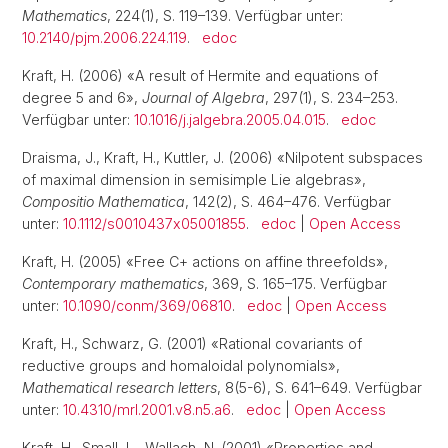
Mathematics
, 224(1), S. 119–139. Verfügbar unter:
10.2140/pjm.2006.224.119
.
edoc
Kraft, H. (2006) «A result of Hermite and equations of
degree 5 and 6»,
Journal of Algebra
, 297(1), S. 234–253.
Verfügbar unter:
10.1016/j.jalgebra.2005.04.015
.
edoc
Draisma, J., Kraft, H., Kuttler, J. (2006) «Nilpotent subspaces
of maximal dimension in semisimple Lie algebras»,
Compositio Mathematica
, 142(2), S. 464–476. Verfügbar
unter:
10.1112/s0010437x05001855
.
edoc
|
Open Access
Kraft, H. (2005) «Free C+ actions on affine threefolds»,
Contemporary mathematics
, 369, S. 165–175. Verfügbar
unter:
10.1090/conm/369/06810
.
edoc
|
Open Access
Kraft, H., Schwarz, G. (2001) «Rational covariants of
reductive groups and homaloidal polynomials»,
Mathematical research letters
, 8(5-6), S. 641–649. Verfügbar
unter:
10.4310/mrl.2001.v8.n5.a6
.
edoc
|
Open Access
Kraft, H., Small, L., Wallach, N. (2001) «Properties and