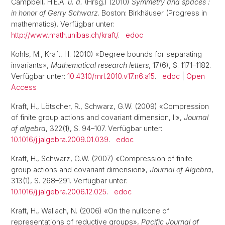
Campbell, H.E.A.
u. a.
(Hrsg.) (2010)
Symmetry and spaces :
in honor of Gerry Schwarz
. Boston: Birkhäuser (Progress in
mathematics). Verfügbar unter:
http://www.math.unibas.ch/kraft/
.
edoc
Kohls, M., Kraft, H. (2010) «Degree bounds for separating
invariants»,
Mathematical research letters
, 17(6), S. 1171–1182.
Verfügbar unter:
10.4310/mrl.2010.v17.n6.a15
.
edoc
|
Open
Access
Kraft, H., Lötscher, R., Schwarz, G.W. (2009) «Compression
of finite group actions and covariant dimension, II»,
Journal
of algebra
, 322(1), S. 94–107. Verfügbar unter:
10.1016/j.jalgebra.2009.01.039
.
edoc
Kraft, H., Schwarz, G.W. (2007) «Compression of finite
group actions and covariant dimension»,
Journal of Algebra
,
313(1), S. 268–291. Verfügbar unter:
10.1016/j.jalgebra.2006.12.025
.
edoc
Kraft, H., Wallach, N. (2006) «On the nullcone of
representations of reductive groups»,
Pacific Journal of