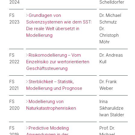
2024
Schelldorfer
FS
Grundlagen von
Dr. Michael
2023
Solvenzsystemen wie dem SST:
Schmutz
Die reale Welt übersetzt in
Dr.
Modellierung
Christoph
Möhr
FS
Risikomodellierung – Vom
Dr. Andreas
2022
Einzelrisiko zur wertorientierten
Kull
Geschäftssteuerung
FS
Sterblichkeit – Statistik,
Dr. Frank
2021
Modellierung und Prognose
Weber
FS
Modellierung von
Irina
2020
Naturkatastrophenrisiken
Sikharulidze
Iwan Stalder
FS
Predictive Modeling
Prof. Dr.
2019
Anwendungen in der
Michael