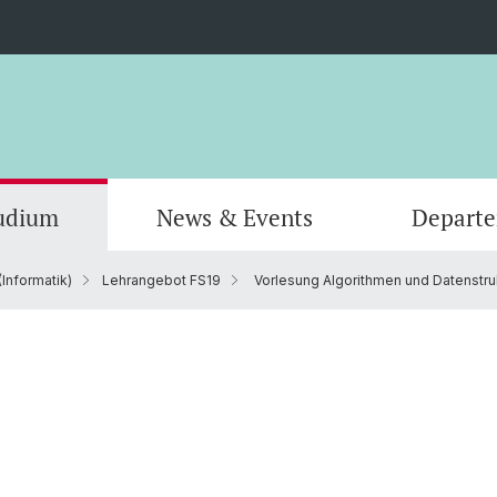
udium
News & Events
Depart
Informatik)
Lehrangebot FS19
Vorlesung Algorithmen und Datenstru
Informatik
Computer Science (Informatik)
Leitung und Organisation
Scienti
Actuar
Emeriti
Bibliothek