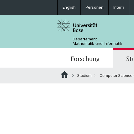
English
Personen
Intern
Departement
Mathematik und Informatik
Forschung
St
Studium
Computer Science (
Mathematik
Mathematik
Personen
Data Science
Ehemalige