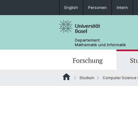
English
Personen
Intern
Departement
Mathematik und Informatik
Forschung
St
Studium
Computer Science (
Mathematik
Mathematik
Personen
Data Science
Ehemalige