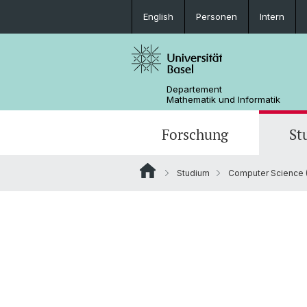
English
Personen
Intern
Departement
Mathematik und Informatik
Forschung
St
Studium
Computer Science (
Mathematik
Mathematik
Personen
Data Science
Ehemalige