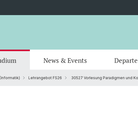
udium
News & Events
Depart
Informatik)
Lehrangebot FS26
30527 Vorlesung Paradigmen und K
Informatik
Computer Science (Informatik)
Leitung und Organisation
Scienti
Actuar
Emeriti
Bibliothek