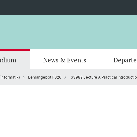
udium
News & Events
Depart
Informatik)
Lehrangebot FS26
63982 Lecture A Practical Introducti
Informatik
Computer Science (Informatik)
Leitung und Organisation
Scienti
Actuar
Emeriti
Bibliothek