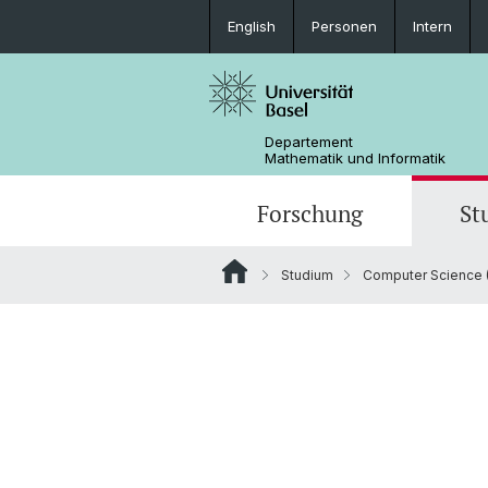
English
Personen
Intern
Departement
Mathematik und Informatik
Forschung
St
Studium
Computer Science (
Mathematik
Mathematik
Personen
Data Science
Ehemalige