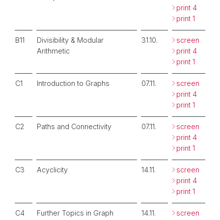
print 4
print 1
B11
Divisibility & Modular
31.10.
screen
Arithmetic
print 4
print 1
C1
Introduction to Graphs
07.11.
screen
print 4
print 1
C2
Paths and Connectivity
07.11.
screen
print 4
print 1
C3
Acyclicity
14.11.
screen
print 4
print 1
C4
Further Topics in Graph
14.11.
screen