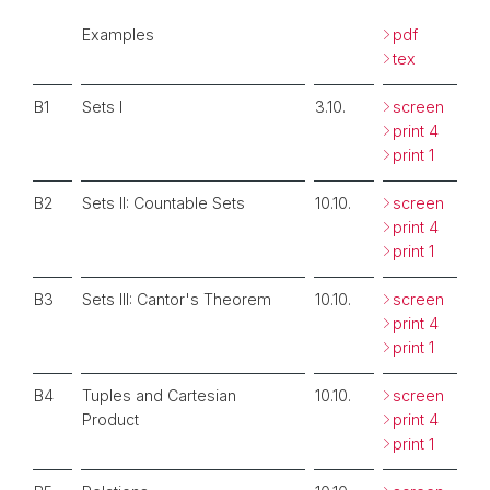
Examples
pdf
tex
B1
Sets I
3.10.
screen
print 4
print 1
B2
Sets II: Countable Sets
10.10.
screen
print 4
print 1
B3
Sets III: Cantor's Theorem
10.10.
screen
print 4
print 1
B4
Tuples and Cartesian
10.10.
screen
Product
print 4
print 1