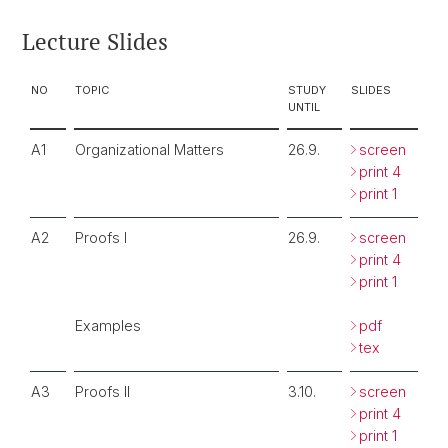
Lecture Slides
NO
TOPIC
STUDY
SLIDES
UNTIL
A1
Organizational Matters
26.9.
screen
print 4
print 1
A2
Proofs I
26.9.
screen
print 4
print 1
Examples
pdf
tex
A3
Proofs II
3.10.
screen
print 4
print 1