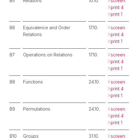
B5
Relations
10.10.
screen
print 4
print 1
B6
Equivalence and Order
17.10.
screen
Relations
print 4
print 1
B7
Operations on Relations
17.10.
screen
print 4
print 1
B8
Functions
24.10.
screen
print 4
print 1
B9
Permutations
24.10.
screen
print 4
print 1
B10
Groups
31.10.
screen