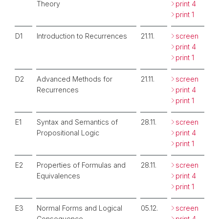
Theory
print 4
print 1
D1
Introduction to Recurrences
21.11.
screen
print 4
print 1
D2
Advanced Methods for
21.11.
screen
Recurrences
print 4
print 1
E1
Syntax and Semantics of
28.11.
screen
Propositional Logic
print 4
print 1
E2
Properties of Formulas and
28.11.
screen
Equivalences
print 4
print 1
E3
Normal Forms and Logical
05.12.
screen
Consequence
print 4