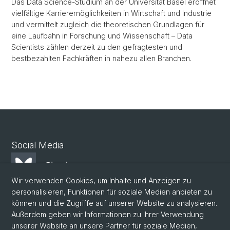
Das Data Science-Studium an der Universität Basel eröffnet
vielfältige Karrieremöglichkeiten in Wirtschaft und Industrie
und vermittelt zugleich die theoretischen Grundlagen für
eine Laufbahn in Forschung und Wissenschaft – Data
Scientists zählen derzeit zu den gefragtesten und
bestbezahlten Fachkräften in nahezu allen Branchen.
Social Media
Bluesky
Wir verwenden Cookies, um Inhalte und Anzeigen zu
personalisieren, Funktionen für soziale Medien anbieten zu
Mastodon
können und die Zugriffe auf unserer Website zu analysieren.
Außerdem geben wir Informationen zu Ihrer Verwendung
unserer Website an unsere Partner für soziale Medien,