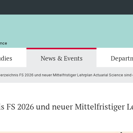
ence
udies
News & Events
Depart
rzeichnis FS 2026 und neuer Mittelfristiger Lehrplan Actuarial Science sind 
Computer Science
Computer Science
Management and Organization
Scienti
Actuar
Emeriti
Library
s FS 2026 und neuer Mittelfristiger L