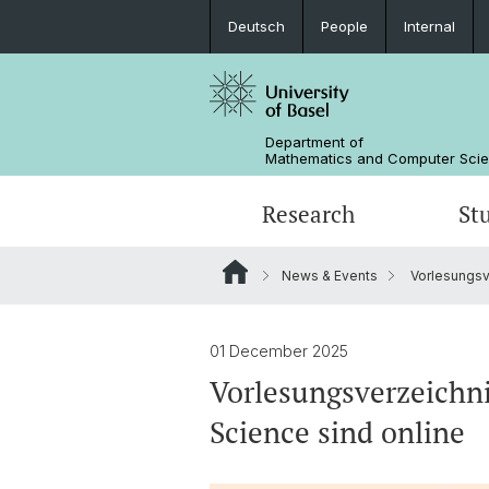
Deutsch
People
Internal
Department of
Mathematics and Computer Sci
Research
St
News & Events
Vorlesungsve
Mathematics
Mathematics
People
Data Science
Alumni
01 December 2025
Vorlesungsverzeichni
Science sind online