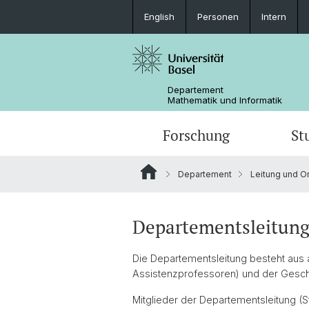
English
Personen
Intern
Departement
Mathematik und Informatik
Forschung
St
Departement
Leitung und O
Mathematik
Mathematik
Personen
Data Science
Ehemalige
Departementsleitun
Die Departementsleitung besteht aus 
Assistenzprofessoren) und der Gesch
Mitglieder der Departementsleitung (S