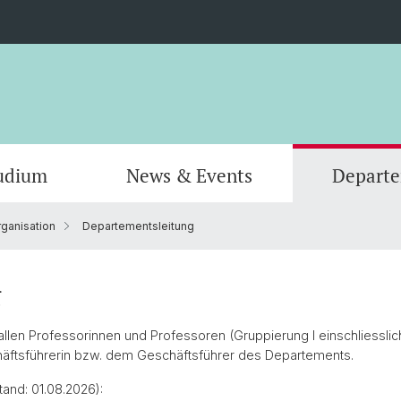
udium
News & Events
Depart
rganisation
Departementsleitung
Informatik
Computer Science (Informatik)
Leitung und Organisation
Scienti
Actuar
Emeriti
Bibliothek
g
allen Professorinnen und Professoren (Gruppierung I einschliessli
äftsführerin bzw. dem Geschäftsführer des Departements.
tand: 01.08.2026):