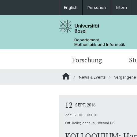
English
Personen
Intern
Departement
Mathematik und Informatik
Forschung
St
News & Events
Vergangene 
Mathematik
Mathematik
Personen
Data Science
Ehemalige
12
SEPT. 2016
Zeit:
17:00 - 18:00
Ort:
Kollegienhaus, Hörsaal 118
KOLLOQUIUM: Hans