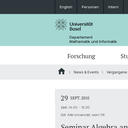
English
Personen
Intern
Departement
Mathematik und Informatik
Forschung
St
News & Events
Vergangene 
Mathematik
Mathematik
Personen
Data Science
Ehemalige
29
SEPT. 2010
Zeit:
14:00 - 15:30
Ort:
Alte Universität, room 118
Seminar Algebra an