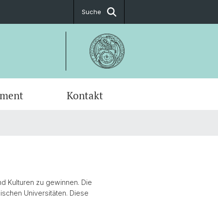
Suche
ement
Kontakt
fic Advisory Board
ial Science
und Kulturen zu gewinnen. Die
schen Universitäten. Diese