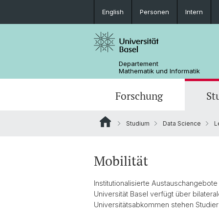
English
Personen
Intern
Departement
Mathematik und Informatik
Forschung
St
Studium
Data Science
L
Mathematik
Mathematik
Personen
Data Science
Ehemalige
Mobilität
Institutionalisierte Austauschangebote
Universität Basel verfügt über bilat
Universitätsabkommen stehen Studiere