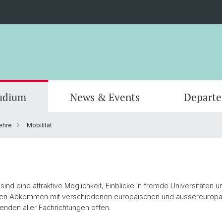
udium
News & Events
Depart
ehre
Mobilität
Informatik
Computer Science (Informatik)
Leitung und Organisation
Scienti
Actuar
Emeriti
Bibliothek
 sind eine attraktive Möglichkeit, Einblicke in fremde Universitäten 
eralen Abkommen mit verschiedenen europäischen und aussereuropäi
nden aller Fachrichtungen offen.