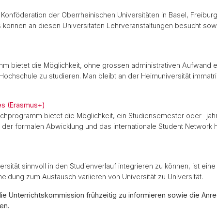
onföderation der Oberrheinischen Universitäten in Basel, Freiburg
önnen an diesen Universitäten Lehrveranstaltungen besucht sowi
m bietet die Möglichkeit, ohne grossen administrativen Aufwand e
ochschule zu studieren. Man bleibt an der Heimuniversität immatriku
es (Erasmus+)
programm bietet die Möglichkeit, ein Studiensemester oder -jahr
der formalen Abwicklung und das internationale Student Network hil
sität sinnvoll in den Studienverlauf integrieren zu können, ist ein
meldung zum Austausch variieren von Universität zu Universität.
e Unterrichtskommission frühzeitig zu informieren sowie die Anre
en.