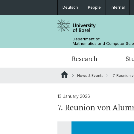
Deutsch
People
Internal
Department of
Mathematics and Computer Sci
Research
St
News & Events
7. Reunion 
Mathematics
Mathematics
People
Data Science
Alumni
13 January 2026
7. Reunion von Alum