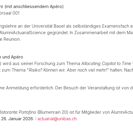
 Uhr (mit anschliessendem Apéro)
örsaal 001
gslehre an der Universität Basel als selbständiges Examensfach ei
AlumniActuarialScience gegründet. In Zusammenarbeit mit dem Mas
e Reunion.
e und Apéro
s) wird aus seiner Forschung zum Thema
Allocating Capital to Time
rat zum Thema "
Risiko? Können wir. Aber noch viel mehr!
" halten. Na
ine Anmeldung erforderlich. Der Besuch der Veranstaltung ist von d
Ristorante Portofino
(Blumenrain 20) ist für Mitglieder von AlumniAct
 26. Januar 2026
:
actuarial@unibas.ch
.