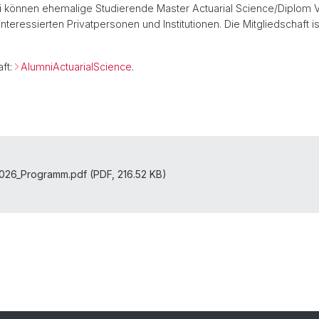
ni können ehemalige Studierende Master Actuarial Science/Diplom
teressierten Privatpersonen und Institutionen. Die Mitgliedschaft i
aft:
AlumniActuarialScience
.
026_Programm.pdf (PDF, 216.52 KB)