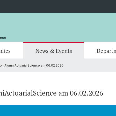
ence
udies
News & Events
Depart
von AlumniActuarialScience am 06.02.2026
Computer Science
Computer Science
Management and Organization
Scienti
Actuar
Emeriti
Library
niActuarialScience am 06.02.2026