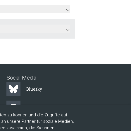
Social Media
Bluesky
Mastodon
en zu können und die Zugriffe auf
n unsere Partner für soziale Medien,
LinkedIn
aten zusammen, die Sie ihnen