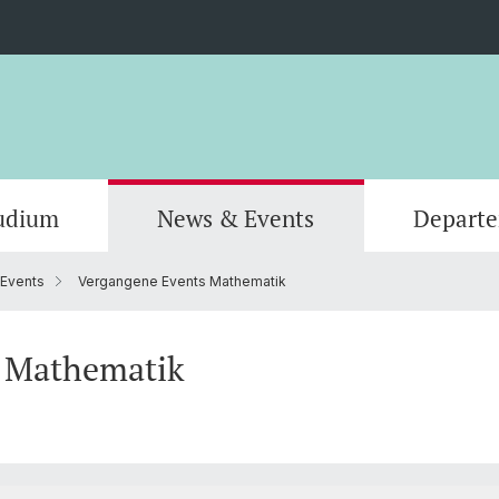
udium
News & Events
Depart
Events
Vergangene Events Mathematik
Informatik
Computer Science (Informatik)
Leitung und Organisation
Scienti
Actuar
Emeriti
Bibliothek
 Mathematik