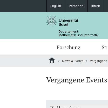
English
Personen
Intern
Departement
Mathematik und Informatik
Forschung
St
News & Events
Vergangene 
Mathematik
Mathematik
Personen
Data Science
Ehemalige
Vergangene Events